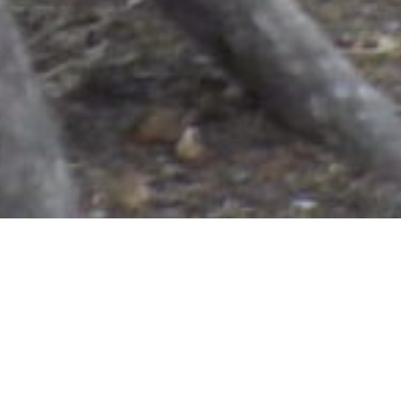
Startseite
»
Aktuelles
»
Sommerfest und
Jubiläum – 25 Jahre „Waldkindergarten