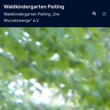
Zum
Waldkindergarten Peiting
Inhalt
Suche
Men
Waldkindergarten Peiting „Die
springen
ums
Wurzelzwerge“ e.V.